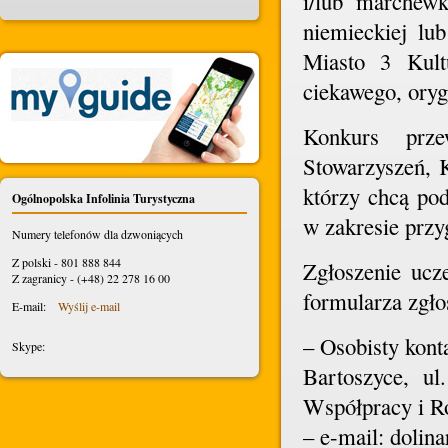
i/lub marchewk
niemieckiej lu
Miasto 3 Kult
ciekawego, oryg
Konkurs prze
Stowarzyszeń, 
którzy chcą pod
Ogólnopolska Infolinia Turystyczna
w zakresie przy
Numery telefonów dla dzwoniących
Z polski - 801 888 844
Zgłoszenie ucz
Z zagranicy - (+48) 22 278 16 00
formularza zgło
E-mail:
Wyślij e-mail
– Osobisty kont
Skype:
Bartoszyce, u
Współpracy i Ro
– e-mail: dolin