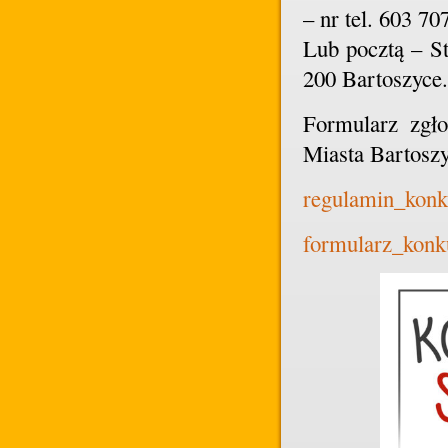
– nr tel. 603 70
Lub pocztą – St
200 Bartoszyce.
Formularz zgło
Miasta Bartosz
regulamin_konk
formularz_konk