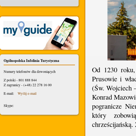
Ogólnopolska Infolinia Turystyczna
Od 1230 roku, 
Numery telefonów dla dzwoniących
Prusowie i wła
Z polski - 801 888 844
Z zagranicy - (+48) 22 278 16 00
(Św. Wojciech –
E-mail:
Wyślij e-mail
Konrad Mazowie
pogranicze Nie
Skype:
który zobowi
chrześcijańską.