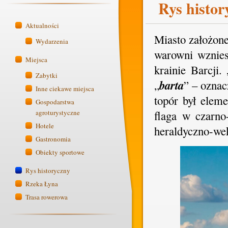
Rys histor
Aktualności
Miasto założone
Wydarzenia
warowni wznies
Miejsca
krainie Barcji.
Zabytki
barta
„
” – oznac
Inne ciekawe miejsca
topór był elem
Gospodarstwa
agroturystyczne
flaga w czarno
Hotele
heraldyczno-wek
Gastronomia
Obiekty sportowe
Rys historyczny
Rzeka Łyna
Trasa rowerowa