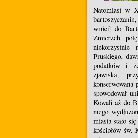
Natomiast w X
bartoszyczanin
wrócił do Bart
Zmierzch potę
niekorzystnie
Pruskiego, daw
podatków i żo
zjawiska, pr
konserwowana po
spowodował uni
Kowali aż do B
niego wydłużon
miasta stało si
kościołów św. 