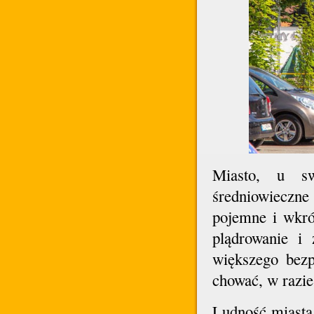
Miasto, u sw
średniowieczne
pojemne i wkró
plądrowanie i 
większego bezp
chować, w razi
Ludność miasta 