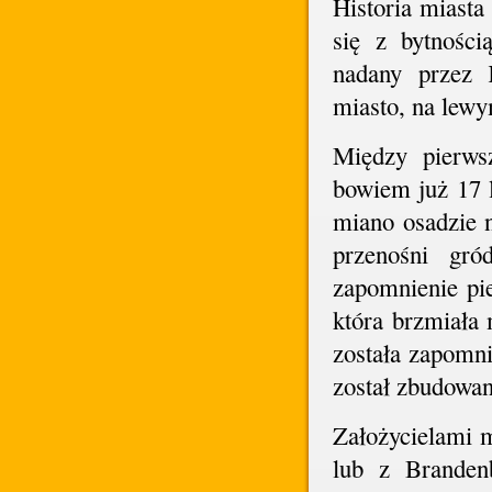
Historia miasta 
się z bytności
nadany przez K
miasto, na lew
Między pierwsz
bowiem już 17 
miano osadzie 
przenośni gr
zapomnienie pi
która brzmiała
została zapomni
został zbudowan
Założycielami m
lub z Branden