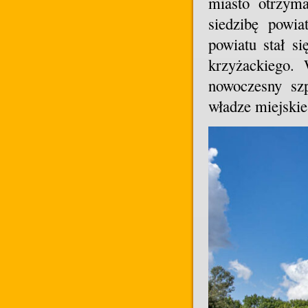
miasto otrzym
siedzibę powia
powiatu stał 
krzyżackiego.
nowoczesny szp
władze miejskie