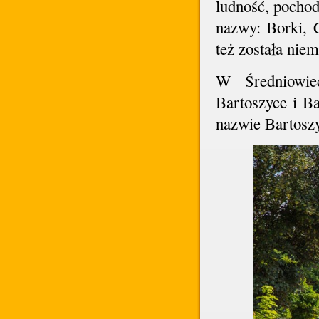
ludność, pocho
nazwy: Borki, C
też została nie
W Średniowie
Bartoszyce i Ba
nazwie Bartosz