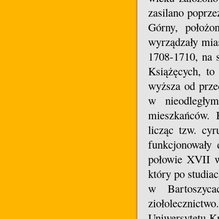
zasilano poprze
Górny, położo
wyrządzały mias
1708-1710, na 
Książęcych, to
wyższa od przec
w nieodległy
mieszkańców. B
licząc tzw. cy
funkcjonowały 
połowie XVII w
który po studia
w Bartoszyca
ziołolecznictwo
Uniwersytetu K