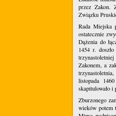
przez Zakon. 
Związku Pruskie
Rada Miejska p
ostatecznie zwy
Dążenia do łąc
1454 r. doszło
trzynastoletn
Zakonem, a zak
trzynastoletni
listopada 1460
skapitulowało i
Zburzonego zam
wieków potem tr
Mimo podpisani