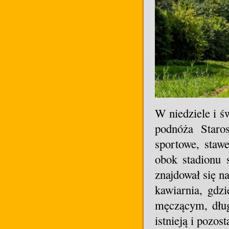
W niedziele i św
podnóża Staro
sportowe, staw
obok stadionu 
znajdował się n
kawiarnia, gdz
męczącym, dług
istnieją i pozo