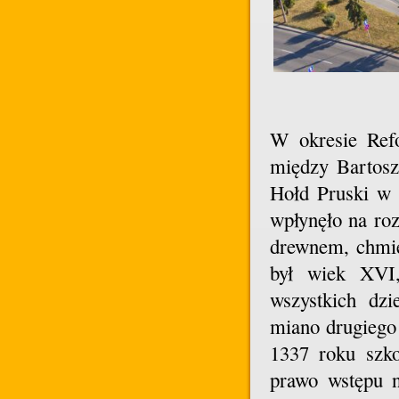
W okresie Refo
między Bartosz
Hołd Pruski w 
wpłynęło na roz
drewnem, chmie
był wiek XVI
wszystkich dzi
miano drugiego
1337 roku szko
prawo wstępu n