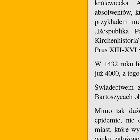
królewiecka 
absolwentów, kt
przykładem moż
„Respublika P
Kirchenhistoria
Prus XIII-XVI 
W 1432 roku li
już 4000, z teg
Świadectwem z
Bartoszycach o
Mimo tak duże
epidemie, nie 
miast, które w
wieku założono